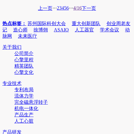
···
2
3
4
5
6
···
4/16
上一页
下一页
热点标签：
苏州国际科创大会
重大创新团队
创业周老友
记
造心师
徐博翎
ASAIO
人工器官
学术会议
动
脉网
未来医疗
关于我们
公司简介
心擎里程
精英团队
心擎文化
专业技术
专利布局
流体力学
完全磁悬浮转子
机电一体化
产品生产
人工心脏
产品研发