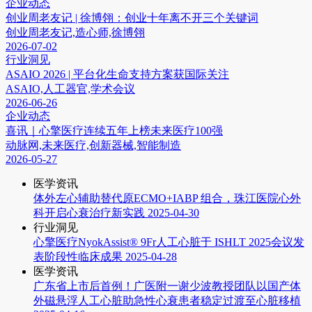
企业动态
创业周老友记 | 徐博翎：创业十年离不开三个关键词
创业周老友记,造心师,徐博翎
2026-07-02
行业洞见
ASAIO 2026 | 平台化生命支持方案获国际关注
ASAIO,人工器官,学术会议
2026-06-26
企业动态
喜讯｜心擎医疗连续五年上榜未来医疗100强
动脉网,未来医疗,创新器械,智能制造
2026-05-27
医学资讯
体外左心辅助替代原ECMO+IABP 组合，珠江医院心外
科开启心衰治疗新实践
2025-04-30
行业洞见
心擎医疗NyokAssist® 9Fr人工心脏于 ISHLT 2025会议发
表阶段性临床成果
2025-04-28
医学资讯
广东省上市后首例！广医附一谢少波教授团队以国产体
外磁悬浮人工心脏助急性心衰患者稳定过渡至心脏移植