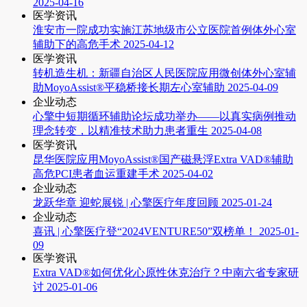
2025-04-16
医学资讯
淮安市一院成功实施江苏地级市公立医院首例体外心室
辅助下的高危手术
2025-04-12
医学资讯
转机造生机：新疆自治区人民医院应用微创体外心室辅
助MoyoAssist®平稳桥接长期左心室辅助
2025-04-09
企业动态
心擎中短期循环辅助论坛成功举办——以真实病例推动
理念转变，以精准技术助力患者重生
2025-04-08
医学资讯
昆华医院应用MoyoAssist®国产磁悬浮Extra VAD®辅助
高危PCI患者血运重建手术
2025-04-02
企业动态
龙跃华章 迎蛇展锐 | 心擎医疗年度回顾
2025-01-24
企业动态
喜讯 | 心擎医疗登“2024VENTURE50”双榜单！
2025-01-
09
医学资讯
Extra VAD®如何优化心原性休克治疗？中南六省专家研
讨
2025-01-06