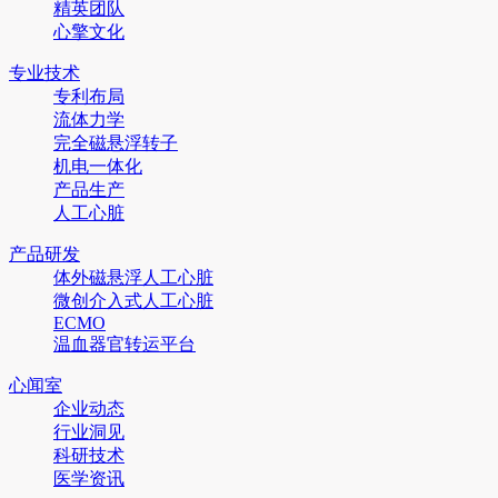
精英团队
心擎文化
专业技术
专利布局
流体力学
完全磁悬浮转子
机电一体化
产品生产
人工心脏
产品研发
体外磁悬浮人工心脏
微创介入式人工心脏
ECMO
温血器官转运平台
心闻室
企业动态
行业洞见
科研技术
医学资讯