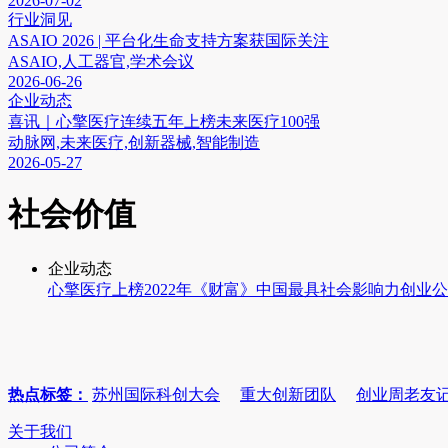
2026-07-02
行业洞见
ASAIO 2026 | 平台化生命支持方案获国际关注
ASAIO,人工器官,学术会议
2026-06-26
企业动态
喜讯｜心擎医疗连续五年上榜未来医疗100强
动脉网,未来医疗,创新器械,智能制造
2026-05-27
社会价值
企业动态
心擎医疗上榜2022年《财富》中国最具社会影响力创业
热点标签：
苏州国际科创大会
重大创新团队
创业周老友
关于我们