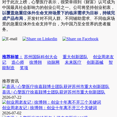
对于此次上榜，心擎医疗表示，很荣幸得到《财富》认可成为
中国最具社会影响力的创业公司之一。公司将坚持创业初衷，
以覆盖急重症体外生命支持场景下的临床需求为目标，持续完
成产品布局，
开发针对不同人群、不同辅助需求、不同临床场
景的急重症体外生命支持平台，为中国乃至全世界的患者服
务。
推荐标签：
苏州国际科创大会
重大创新团队
创业周老友
记
造心师
徐博翎
动脉网
未来医疗
创新器械
智
能制造
奖项
推荐资讯
喜讯 | 心擎医疗徐嘉颢博士团队获评苏州市重大创新团队
2026-07-22
创业周老友记 | 徐博翎：创业十年离不开三个关键词
2026-07-02