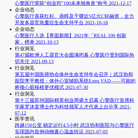
心擎医疗荣获“创业邦”100未来独角兽”称号
2021-12-17
企业动态
心擎医疗喜获红杉、鼎晖及千骥近5亿元C轮融资，全力
开发多器官急重症生命支持平台
2021-10-18
企业动态
心擎医疗入选【界面新闻】2021年「REAL 100 创新
家」榜单
2021-10-13
行业洞见
第47届欧洲人工器官大会圆满闭幕 心擎医疗受到国际热
切关注
2021-09-13
行业洞见
第五届中国医师协会体外生命支持年会召开｜武汉协和
医院李平教授：体外心室辅助系统Extra VAD——可能的
桥接心脏移植更优模式
2021-07-30
行业洞见
第十三届苏州国际精英创业周盛大启幕 心擎医疗首席科
学家罗沐棠博士作为科技领军人才代表上台分享
2021-
07-12
医学资讯
跨越150公里 稳定运行4.5小时 武汉协和医院与心擎医疗
实现国内首例动物废心温血转运
2021-07-05