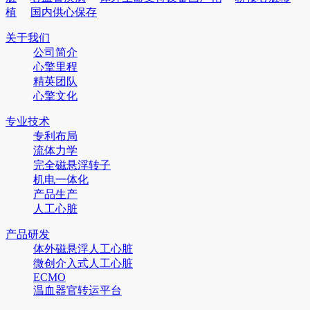
植
国内供心保存
关于我们
公司简介
心擎里程
精英团队
心擎文化
专业技术
专利布局
流体力学
完全磁悬浮转子
机电一体化
产品生产
人工心脏
产品研发
体外磁悬浮人工心脏
微创介入式人工心脏
ECMO
温血器官转运平台