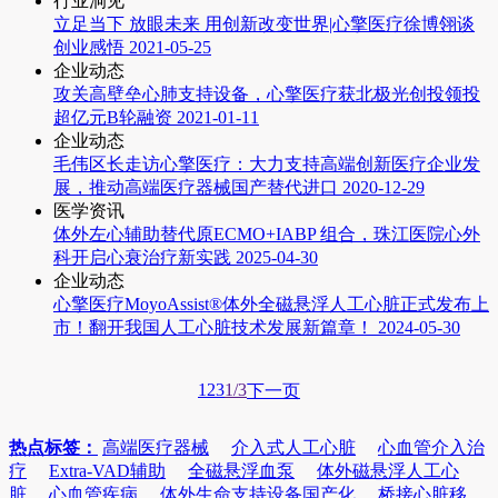
行业洞见
立足当下 放眼未来 用创新改变世界|心擎医疗徐博翎谈
创业感悟
2021-05-25
企业动态
攻关高壁垒心肺支持设备，心擎医疗获北极光创投领投
超亿元B轮融资
2021-01-11
企业动态
毛伟区长走访心擎医疗：大力支持高端创新医疗企业发
展，推动高端医疗器械国产替代进口
2020-12-29
医学资讯
体外左心辅助替代原ECMO+IABP 组合，珠江医院心外
科开启心衰治疗新实践
2025-04-30
企业动态
心擎医疗MoyoAssist®体外全磁悬浮人工心脏正式发布上
市！翻开我国人工心脏技术发展新篇章！
2024-05-30
1
2
3
1/3
下一页
热点标签：
高端医疗器械
介入式人工心脏
心血管介入治
疗
Extra-VAD辅助
全磁悬浮血泵
体外磁悬浮人工心
脏
心血管疾病
体外生命支持设备国产化
桥接心脏移