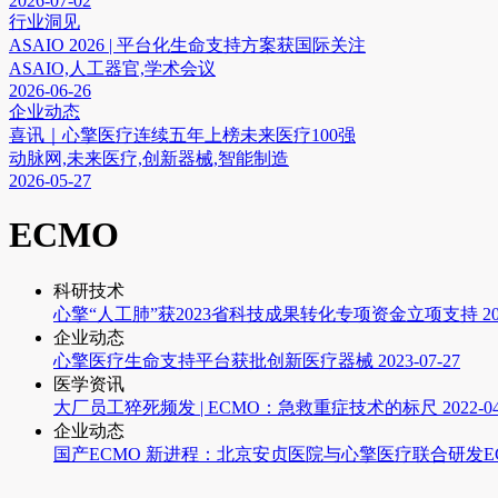
2026-07-02
行业洞见
ASAIO 2026 | 平台化生命支持方案获国际关注
ASAIO,人工器官,学术会议
2026-06-26
企业动态
喜讯｜心擎医疗连续五年上榜未来医疗100强
动脉网,未来医疗,创新器械,智能制造
2026-05-27
ECMO
科研技术
心擎“人工肺”获2023省科技成果转化专项资金立项支持
2
企业动态
心擎医疗生命支持平台获批创新医疗器械
2023-07-27
医学资讯
大厂员工猝死频发 | ECMO：急救重症技术的标尺
2022-0
企业动态
国产ECMO 新进程：北京安贞医院与心擎医疗联合研发