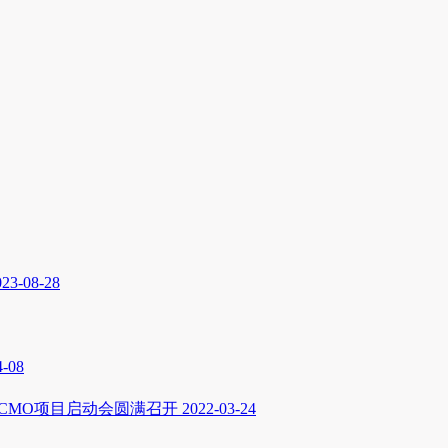
023-08-28
4-08
ECMO项目启动会圆满召开
2022-03-24