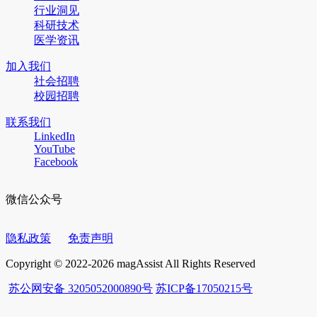
行业洞见
科研技术
医学资讯
加入我们
社会招聘
校园招聘
联系我们
LinkedIn
YouTube
Facebook
微信公众号
隐私政策
免责声明
Copyright © 2022-2026 magAssist All Rights Reserved
苏公网安备 3205052000890号
苏ICP备17050215号