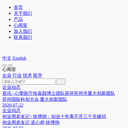
首页
关于我们
产品
心闻室
加入我们
联系我们
中文
English
心闻室
企业
行业
技术
医学
企业动态
喜讯 | 心擎医疗徐嘉颢博士团队获评苏州市重大创新团队
苏州国际科创大会,重大创新团队
2026-07-22
企业动态
创业周老友记 | 徐博翎：创业十年离不开三个关键词
创业周老友记,造心师,徐博翎