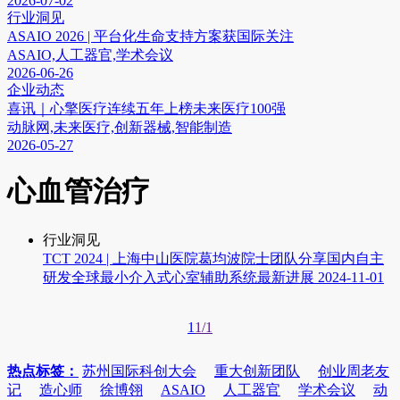
2026-07-02
行业洞见
ASAIO 2026 | 平台化生命支持方案获国际关注
ASAIO,人工器官,学术会议
2026-06-26
企业动态
喜讯｜心擎医疗连续五年上榜未来医疗100强
动脉网,未来医疗,创新器械,智能制造
2026-05-27
心血管治疗
行业洞见
TCT 2024 | 上海中山医院葛均波院士团队分享国内自主
研发全球最小介入式心室辅助系统最新进展
2024-11-01
1
1/1
热点标签：
苏州国际科创大会
重大创新团队
创业周老友
记
造心师
徐博翎
ASAIO
人工器官
学术会议
动