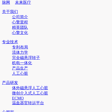
脉网
未来医疗
关于我们
公司简介
心擎里程
精英团队
心擎文化
专业技术
专利布局
流体力学
完全磁悬浮转子
机电一体化
产品生产
人工心脏
产品研发
体外磁悬浮人工心脏
微创介入式人工心脏
ECMO
温血器官转运平台