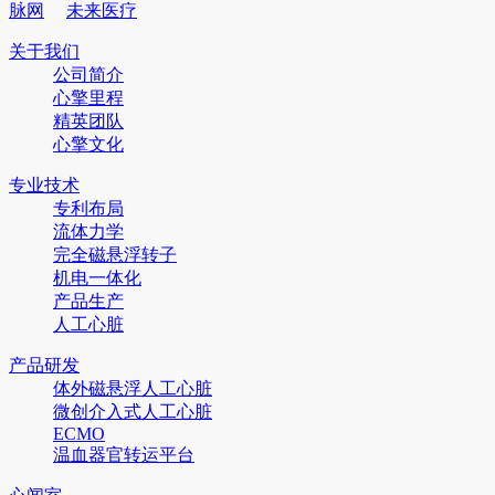
脉网
未来医疗
关于我们
公司简介
心擎里程
精英团队
心擎文化
专业技术
专利布局
流体力学
完全磁悬浮转子
机电一体化
产品生产
人工心脏
产品研发
体外磁悬浮人工心脏
微创介入式人工心脏
ECMO
温血器官转运平台