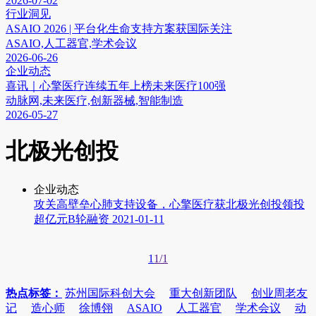
2026-07-02
行业洞见
ASAIO 2026 | 平台化生命支持方案获国际关注
ASAIO,人工器官,学术会议
2026-06-26
企业动态
喜讯｜心擎医疗连续五年上榜未来医疗100强
动脉网,未来医疗,创新器械,智能制造
2026-05-27
北极光创投
企业动态
攻关高壁垒心肺支持设备，心擎医疗获北极光创投领投
超亿元B轮融资
2021-01-11
1
1/1
热点标签：
苏州国际科创大会
重大创新团队
创业周老友
记
造心师
徐博翎
ASAIO
人工器官
学术会议
动