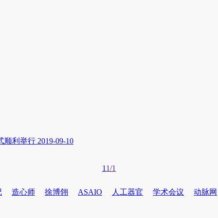
式顺利举行
2019-09-10
1
1/1
记
造心师
徐博翎
ASAIO
人工器官
学术会议
动脉网