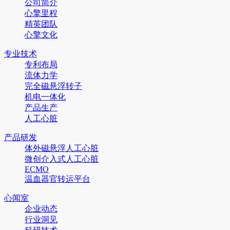
公司简介
心擎里程
精英团队
心擎文化
专业技术
专利布局
流体力学
完全磁悬浮转子
机电一体化
产品生产
人工心脏
产品研发
体外磁悬浮人工心脏
微创介入式人工心脏
ECMO
温血器官转运平台
心闻室
企业动态
行业洞见