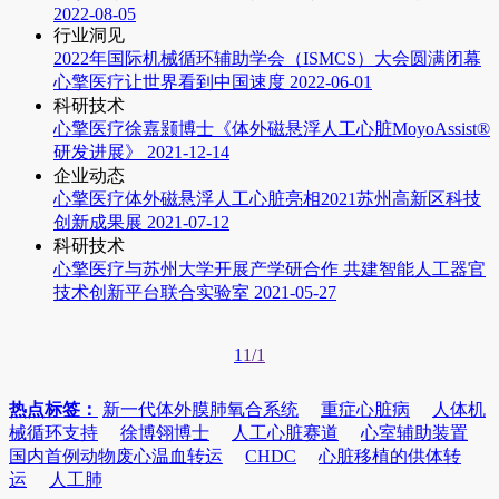
2022-08-05
行业洞见
2022年国际机械循环辅助学会（ISMCS）大会圆满闭幕
心擎医疗让世界看到中国速度
2022-06-01
科研技术
心擎医疗徐嘉颢博士《体外磁悬浮人工心脏MoyoAssist®
研发进展》
2021-12-14
企业动态
心擎医疗体外磁悬浮人工心脏亮相2021苏州高新区科技
创新成果展
2021-07-12
科研技术
心擎医疗与苏州大学开展产学研合作 共建智能人工器官
技术创新平台联合实验室
2021-05-27
1
1/1
热点标签：
新一代体外膜肺氧合系统
重症心脏病
人体机
械循环支持
徐博翎博士
人工心脏赛道
心室辅助装置
国内首例动物废心温血转运
CHDC
心脏移植的供体转
运
人工肺