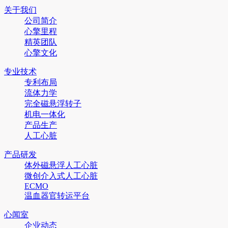
关于我们
公司简介
心擎里程
精英团队
心擎文化
专业技术
专利布局
流体力学
完全磁悬浮转子
机电一体化
产品生产
人工心脏
产品研发
体外磁悬浮人工心脏
微创介入式人工心脏
ECMO
温血器官转运平台
心闻室
企业动态