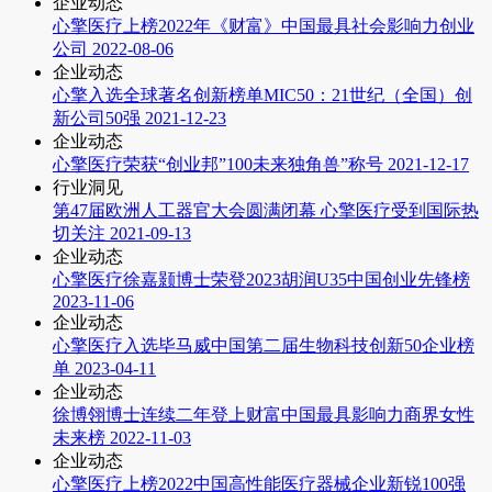
企业动态
心擎医疗上榜2022年《财富》中国最具社会影响力创业
公司
2022-08-06
企业动态
心擎入选全球著名创新榜单MIC50：21世纪（全国）创
新公司50强
2021-12-23
企业动态
心擎医疗荣获“创业邦”100未来独角兽”称号
2021-12-17
行业洞见
第47届欧洲人工器官大会圆满闭幕 心擎医疗受到国际热
切关注
2021-09-13
企业动态
心擎医疗徐嘉颢博士荣登2023胡润U35中国创业先锋榜
2023-11-06
企业动态
心擎医疗入选毕马威中国第二届生物科技创新50企业榜
单
2023-04-11
企业动态
徐博翎博士连续二年登上财富中国最具影响力商界女性
未来榜
2022-11-03
企业动态
心擎医疗上榜2022中国高性能医疗器械企业新锐100强