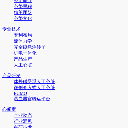
公司简介
心擎里程
精英团队
心擎文化
专业技术
专利布局
流体力学
完全磁悬浮转子
机电一体化
产品生产
人工心脏
产品研发
体外磁悬浮人工心脏
微创介入式人工心脏
ECMO
温血器官转运平台
心闻室
企业动态
行业洞见
科研技术