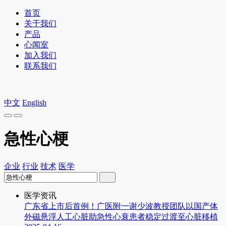
首页
关于我们
产品
心闻室
加入我们
联系我们
中文
English
急性心梗
企业
行业
技术
医学
医学资讯
广东省上市后首例！广医附一谢少波教授团队以国产体
外磁悬浮人工心脏助急性心衰患者稳定过渡至心脏移植