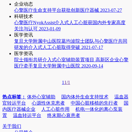
企业动态
心擎医疗生命支持平台获批创新医疗器械
2023-07-27
科研技术
心擎医疗NyokAssist介入式人工心脏获国内外专家高度
关注与认可
2023-01-09
医学资讯
复旦大学附属中山医院葛均波院士团队与心擎医疗共同
研发的介入式人工心脏取得突破
2021-07-17
医学资讯
院士领衔共研介入式心室辅助装置项目 高新区企业心擎
医疗牵手复旦大学附属中山医院
2020-09-14
1
1/1
热点标签：
体外心室辅助
国内体外生命支持技术
温血器
官转运平台
心源性休克患者
中国心脏移植的先行者
国
内医疗器械企业
人工心脏作用
机电一体化的离心泵装
置
温血转运平台
终末期心衰患者
关于我们