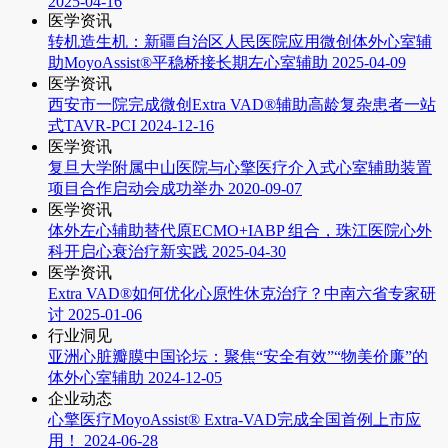
2025-04-16
医学资讯
转机造生机：新疆自治区人民医院应用微创体外心室辅
助MoyoAssist®平稳桥接长期左心室辅助
2025-04-09
医学资讯
西安市一院完成微创Extra VAD®辅助高龄复杂患者一站
式TAVR-PCI
2024-12-16
医学资讯
复旦大学附属中山医院与心擎医疗介入式心室辅助装置
项目合作启动会成功举办
2020-09-07
医学资讯
体外左心辅助替代原ECMO+IABP 组合，珠江医院心外
科开启心衰治疗新实践
2025-04-30
医学资讯
Extra VAD®如何优化心原性休克治疗？中南六省专家研
讨
2025-01-06
行业洞见
亚洲心脏瓣膜中国论坛：聚焦“安全有效”“物美价廉”的
体外心室辅助
2024-12-05
企业动态
心擎医疗MoyoAssist® Extra-VAD完成全国首例上市应
用！
2024-06-28