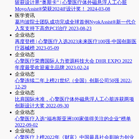
斩获设计界“奥斯卡” | 心擎医疗体外磁悬浮人工心脏
MoyoAssist®荣获2024iF设计奖！
2024-03-08
医学资讯
葛均波院士团队成功完成全球首例NyokAssist®新一代介
入泵支持下高危PCI治疗
2023-08-23
企业动态
再度登榜 | 心擎医疗入选2023未来医疗100强·中国创新医
疗器械榜
2023-05-09
企业动态
心擎医疗荣膺国际人力资源科技大会 DHR EXPO 2022
年度最受欢迎雇主品牌
2023-02-24
企业动态
心擎连续二年上榜21世纪（全国）创新公司50强
2022-
12-29
企业动态
比肩国际水准，心擎医疗体外磁悬浮人工心脏连获两项
创新设计大奖
2022-09-30
企业动态
心擎医疗入选“福布斯亚洲100家值得关注的企业”榜单
2022-09-02
企业动态
心擎医疗上榜2022年《财富》中国最具社会影响力创业