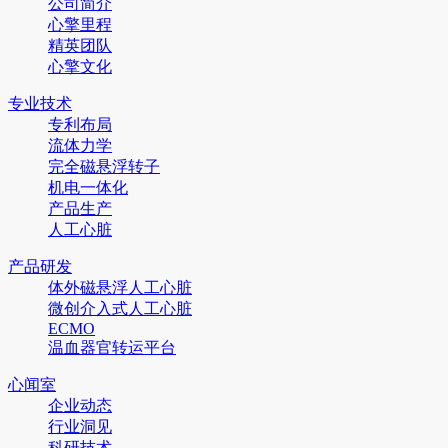
公司简介
心擎里程
精英团队
心擎文化
专业技术
专利布局
流体力学
完全磁悬浮转子
机电一体化
产品生产
人工心脏
产品研发
体外磁悬浮人工心脏
微创介入式人工心脏
ECMO
温血器官转运平台
心闻室
企业动态
行业洞见
科研技术