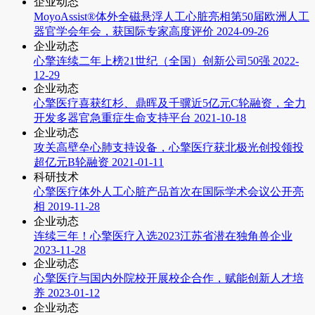
企业动态
MoyoAssist®体外全磁悬浮人工心脏亮相第50届欧洲人工
器官学会年会，获国际专家高度评价
2024-09-26
企业动态
心擎连续二年上榜21世纪（全国）创新公司50强
2022-
12-29
企业动态
心擎医疗喜获红杉、鼎晖及千骥近5亿元C轮融资，全力
开发多器官急重症生命支持平台
2021-10-18
企业动态
攻关高壁垒心肺支持设备，心擎医疗获北极光创投领投
超亿元B轮融资
2021-01-11
科研技术
心擎医疗体外人工心脏产品首次在国际学术会议公开亮
相
2019-11-28
企业动态
连续三年！心擎医疗入选2023江苏省潜在独角兽企业
2023-11-28
企业动态
心擎医疗与国内外院校开展校企合作，赋能创新人才培
养
2023-01-12
企业动态