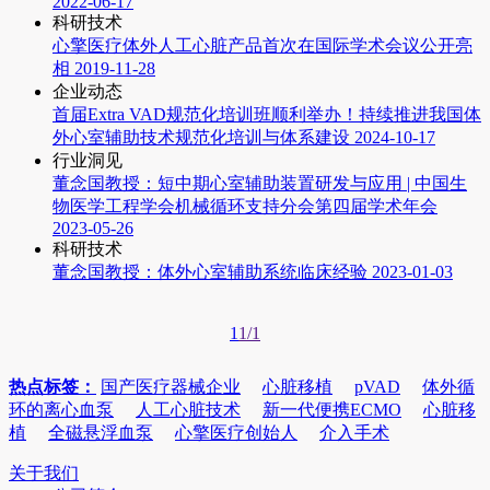
2022-06-17
科研技术
心擎医疗体外人工心脏产品首次在国际学术会议公开亮
相
2019-11-28
企业动态
首届Extra VAD规范化培训班顺利举办！持续推进我国体
外心室辅助技术规范化培训与体系建设
2024-10-17
行业洞见
董念国教授：短中期心室辅助装置研发与应用 | 中国生
物医学工程学会机械循环支持分会第四届学术年会
2023-05-26
科研技术
董念国教授：体外心室辅助系统临床经验
2023-01-03
1
1/1
热点标签：
国产医疗器械企业
心脏移植
pVAD
体外循
环的离心血泵
人工心脏技术
新一代便携ECMO
心脏移
植
全磁悬浮血泵
心擎医疗创始人
介入手术
关于我们