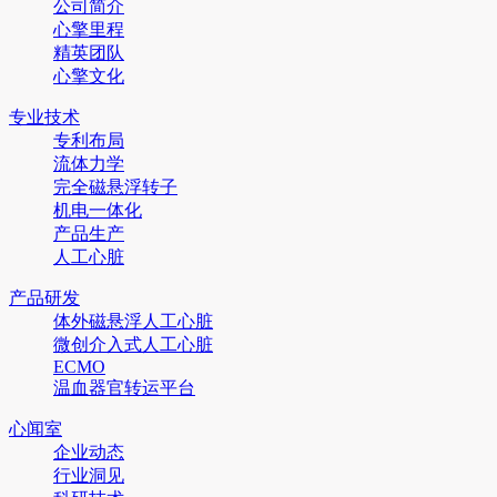
公司简介
心擎里程
精英团队
心擎文化
专业技术
专利布局
流体力学
完全磁悬浮转子
机电一体化
产品生产
人工心脏
产品研发
体外磁悬浮人工心脏
微创介入式人工心脏
ECMO
温血器官转运平台
心闻室
企业动态
行业洞见