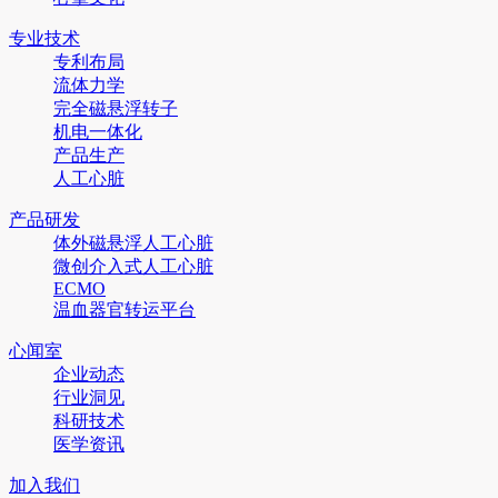
专业技术
专利布局
流体力学
完全磁悬浮转子
机电一体化
产品生产
人工心脏
产品研发
体外磁悬浮人工心脏
微创介入式人工心脏
ECMO
温血器官转运平台
心闻室
企业动态
行业洞见
科研技术
医学资讯
加入我们