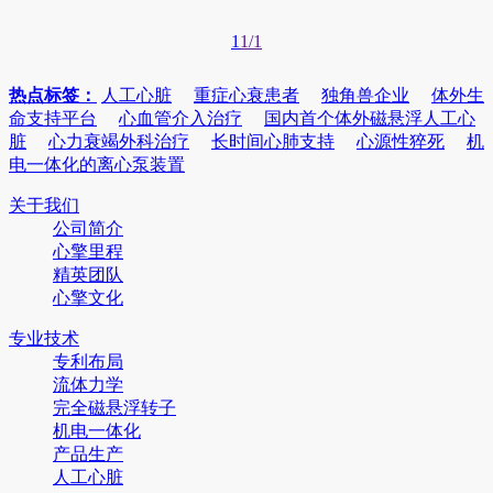
1
1/1
热点标签：
人工心脏
重症心衰患者
独角兽企业
体外生
命支持平台
心血管介入治疗
国内首个体外磁悬浮人工心
脏
心力衰竭外科治疗
长时间心肺支持
心源性猝死
机
电一体化的离心泵装置
关于我们
公司简介
心擎里程
精英团队
心擎文化
专业技术
专利布局
流体力学
完全磁悬浮转子
机电一体化
产品生产
人工心脏