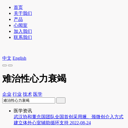
首页
关于我们
产品
心闻室
加入我们
联系我们
中文
English
难治性心力衰竭
企业
行业
技术
医学
医学资讯
武汉协和董念国团队全国首创采用腋、颈微创介入方式
建立体外心室辅助循环支持
2022-08-24