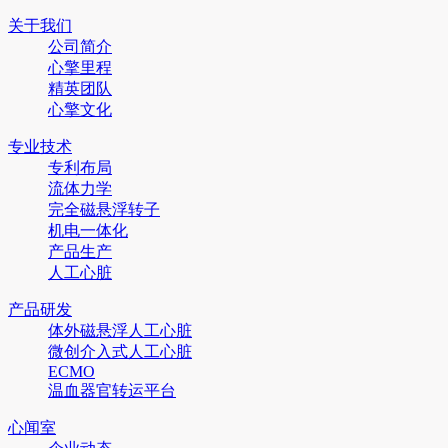
关于我们
公司简介
心擎里程
精英团队
心擎文化
专业技术
专利布局
流体力学
完全磁悬浮转子
机电一体化
产品生产
人工心脏
产品研发
体外磁悬浮人工心脏
微创介入式人工心脏
ECMO
温血器官转运平台
心闻室