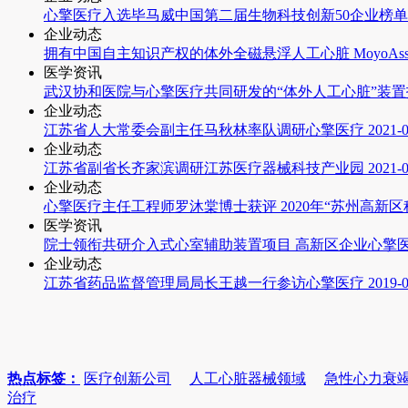
心擎医疗入选毕马威中国第二届生物科技创新50企业榜单
企业动态
拥有中国自主知识产权的体外全磁悬浮人工心脏 MoyoAssist
医学资讯
武汉协和医院与心擎医疗共同研发的“体外人工心脏”装
企业动态
江苏省人大常委会副主任马秋林率队调研心擎医疗
2021-
企业动态
江苏省副省长齐家滨调研江苏医疗器械科技产业园
2021-
企业动态
心擎医疗主任工程师罗沐棠博士获评 2020年“苏州高新
医学资讯
院士领衔共研介入式心室辅助装置项目 高新区企业心擎
企业动态
江苏省药品监督管理局局长王越一行参访心擎医疗
2019-
热点标签：
医疗创新公司
人工心脏器械领域
急性心力衰
治疗