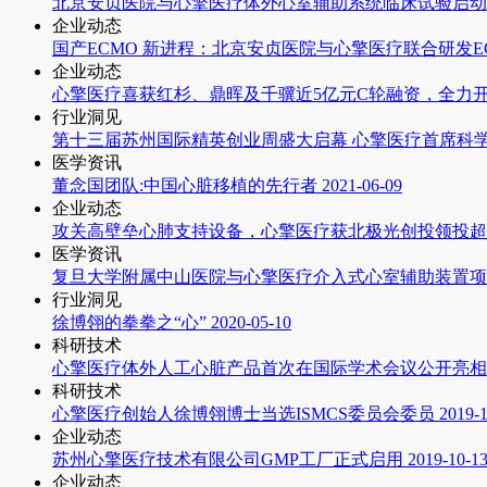
北京安贞医院与心擎医疗体外心室辅助系统临床试验启动
企业动态
国产ECMO 新进程：北京安贞医院与心擎医疗联合研发
企业动态
心擎医疗喜获红杉、鼎晖及千骥近5亿元C轮融资，全力
行业洞见
第十三届苏州国际精英创业周盛大启幕 心擎医疗首席科
医学资讯
董念国团队:中国心脏移植的先行者
2021-06-09
企业动态
攻关高壁垒心肺支持设备，心擎医疗获北极光创投领投超
医学资讯
复旦大学附属中山医院与心擎医疗介入式心室辅助装置项
行业洞见
徐博翎的拳拳之“心”
2020-05-10
科研技术
心擎医疗体外人工心脏产品首次在国际学术会议公开亮相
科研技术
心擎医疗创始人徐博翎博士当选ISMCS委员会委员
2019-
企业动态
苏州心擎医疗技术有限公司GMP工厂正式启用
2019-10-1
企业动态