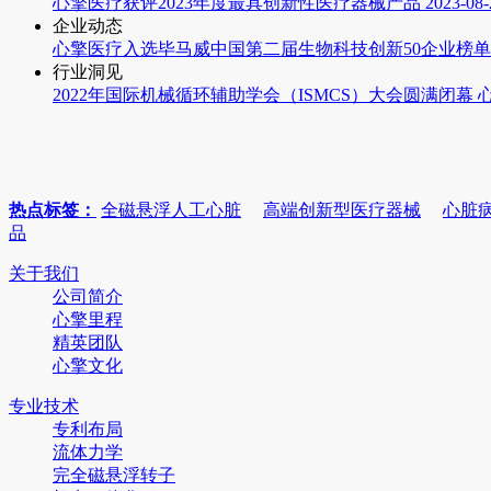
心擎医疗获评2023年度最具创新性医疗器械产品
2023-08-
企业动态
心擎医疗入选毕马威中国第二届生物科技创新50企业榜单
行业洞见
2022年国际机械循环辅助学会（ISMCS）大会圆满闭幕
热点标签：
全磁悬浮人工心脏
高端创新型医疗器械
心脏
品
关于我们
公司简介
心擎里程
精英团队
心擎文化
专业技术
专利布局
流体力学
完全磁悬浮转子