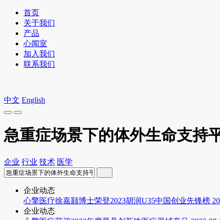
首页
关于我们
产品
心闻室
加入我们
联系我们
中文
English
急重症场景下的体外生命支持
企业
行业
技术
医学
企业动态
心擎医疗徐嘉颢博士荣登2023胡润U35中国创业先锋榜
20
企业动态