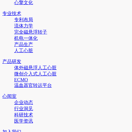
心擎文化
专业技术
专利布局
流体力学
完全磁悬浮转子
机电一体化
产品生产
人工心脏
产品研发
体外磁悬浮人工心脏
微创介入式人工心脏
ECMO
温血器官转运平台
心闻室
企业动态
行业洞见
科研技术
医学资讯
加入我们