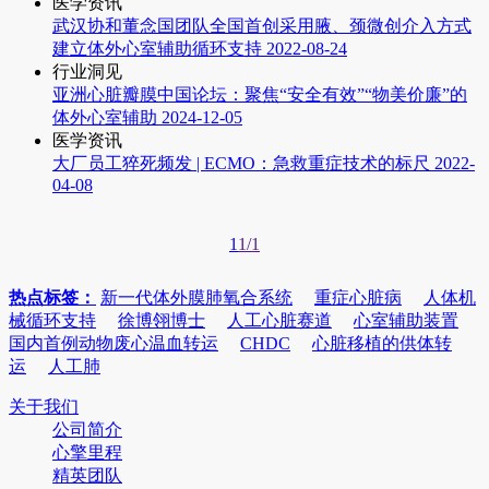
医学资讯
武汉协和董念国团队全国首创采用腋、颈微创介入方式
建立体外心室辅助循环支持
2022-08-24
行业洞见
亚洲心脏瓣膜中国论坛：聚焦“安全有效”“物美价廉”的
体外心室辅助
2024-12-05
医学资讯
大厂员工猝死频发 | ECMO：急救重症技术的标尺
2022-
04-08
1
1/1
热点标签：
新一代体外膜肺氧合系统
重症心脏病
人体机
械循环支持
徐博翎博士
人工心脏赛道
心室辅助装置
国内首例动物废心温血转运
CHDC
心脏移植的供体转
运
人工肺
关于我们
公司简介
心擎里程
精英团队