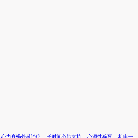
心力衰竭外科治疗
长时间心肺支持
心源性猝死
机电一