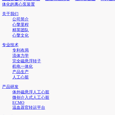
体化的离心泵装置
关于我们
公司简介
心擎里程
精英团队
心擎文化
专业技术
专利布局
流体力学
完全磁悬浮转子
机电一体化
产品生产
人工心脏
产品研发
体外磁悬浮人工心脏
微创介入式人工心脏
ECMO
温血器官转运平台