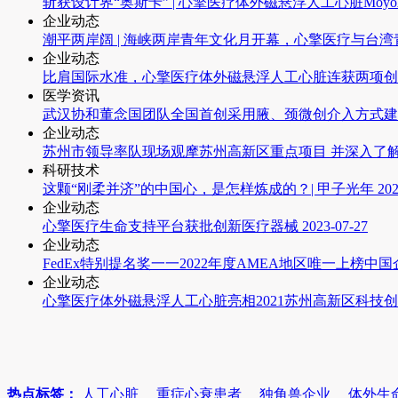
斩获设计界“奥斯卡” | 心擎医疗体外磁悬浮人工心脏MoyoAss
企业动态
潮平两岸阔 | 海峡两岸青年文化月开幕，心擎医疗与台
企业动态
比肩国际水准，心擎医疗体外磁悬浮人工心脏连获两项创
医学资讯
武汉协和董念国团队全国首创采用腋、颈微创介入方式建
企业动态
苏州市领导率队现场观摩苏州高新区重点项目 并深入了
科研技术
这颗“刚柔并济”的中国心，是怎样炼成的？| 甲子光年
202
企业动态
心擎医疗生命支持平台获批创新医疗器械
2023-07-27
企业动态
FedEx特别提名奖一一2022年度AMEA地区唯一上榜中国
企业动态
心擎医疗体外磁悬浮人工心脏亮相2021苏州高新区科技
热点标签：
人工心脏
重症心衰患者
独角兽企业
体外生