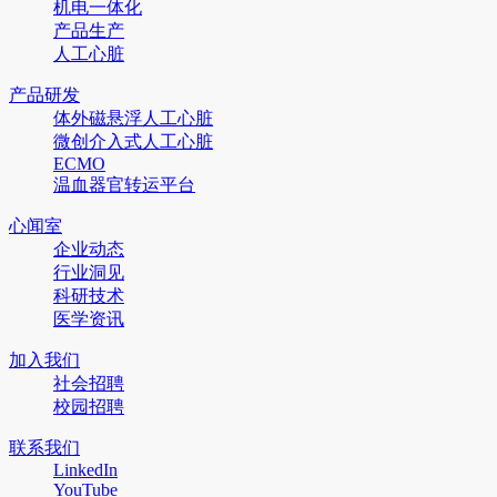
机电一体化
产品生产
人工心脏
产品研发
体外磁悬浮人工心脏
微创介入式人工心脏
ECMO
温血器官转运平台
心闻室
企业动态
行业洞见
科研技术
医学资讯
加入我们
社会招聘
校园招聘
联系我们
LinkedIn
YouTube