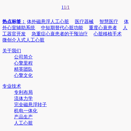
1
1/1
热点标签：
体外磁悬浮人工心脏
医疗器械
智慧医疗
体
外心室辅助系统
中短期替代心脏功能
重度心衰患者
人
工器官开发
急重症心衰患者的干预治疗
心脏移植手术
微创介入式人工心脏
关于我们
公司简介
心擎里程
精英团队
心擎文化
专业技术
专利布局
流体力学
完全磁悬浮转子
机电一体化
产品生产
人工心脏