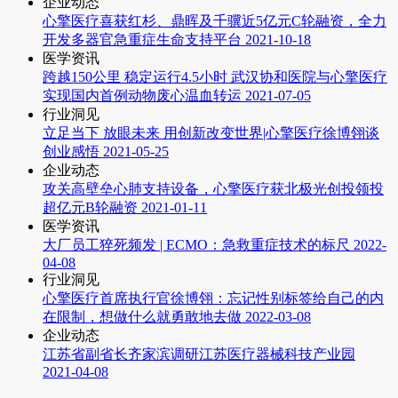
企业动态
心擎医疗喜获红杉、鼎晖及千骥近5亿元C轮融资，全力
开发多器官急重症生命支持平台
2021-10-18
医学资讯
跨越150公里 稳定运行4.5小时 武汉协和医院与心擎医疗
实现国内首例动物废心温血转运
2021-07-05
行业洞见
立足当下 放眼未来 用创新改变世界|心擎医疗徐博翎谈
创业感悟
2021-05-25
企业动态
攻关高壁垒心肺支持设备，心擎医疗获北极光创投领投
超亿元B轮融资
2021-01-11
医学资讯
大厂员工猝死频发 | ECMO：急救重症技术的标尺
2022-
04-08
行业洞见
心擎医疗首席执行官徐博翎：忘记性别标签给自己的内
在限制，想做什么就勇敢地去做
2022-03-08
企业动态
江苏省副省长齐家滨调研江苏医疗器械科技产业园
2021-04-08