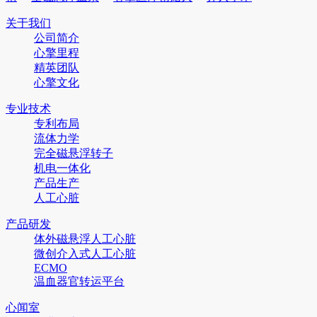
关于我们
公司简介
心擎里程
精英团队
心擎文化
专业技术
专利布局
流体力学
完全磁悬浮转子
机电一体化
产品生产
人工心脏
产品研发
体外磁悬浮人工心脏
微创介入式人工心脏
ECMO
温血器官转运平台
心闻室