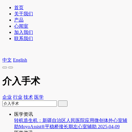
首页
关于我们
产品
心闻室
加入我们
联系我们
中文
English
介入手术
企业
行业
技术
医学
医学资讯
转机造生机：新疆自治区人民医院应用微创体外心室辅
助MoyoAssist®平稳桥接长期左心室辅助
2025-04-09