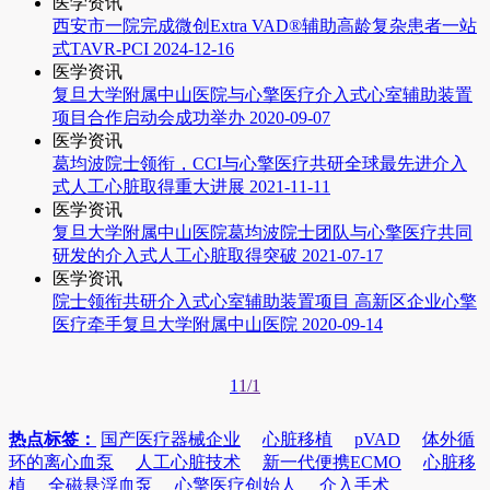
医学资讯
西安市一院完成微创Extra VAD®辅助高龄复杂患者一站
式TAVR-PCI
2024-12-16
医学资讯
复旦大学附属中山医院与心擎医疗介入式心室辅助装置
项目合作启动会成功举办
2020-09-07
医学资讯
葛均波院士领衔，CCI与心擎医疗共研全球最先进介入
式人工心脏取得重大进展
2021-11-11
医学资讯
复旦大学附属中山医院葛均波院士团队与心擎医疗共同
研发的介入式人工心脏取得突破
2021-07-17
医学资讯
院士领衔共研介入式心室辅助装置项目 高新区企业心擎
医疗牵手复旦大学附属中山医院
2020-09-14
1
1/1
热点标签：
国产医疗器械企业
心脏移植
pVAD
体外循
环的离心血泵
人工心脏技术
新一代便携ECMO
心脏移
植
全磁悬浮血泵
心擎医疗创始人
介入手术