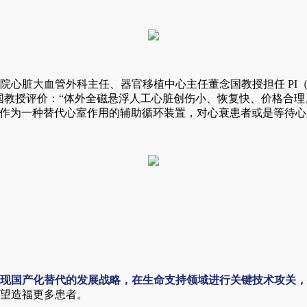
属协和医院心脏大血管外科主任、器官移植中心主任董念国教授担任 
国教授评价：“体外全磁悬浮人工心脏创伤小、恢复快、价格合
脏作为一种替代心室作用的辅助循环装置，对心衰患者或是等待
械实现国产化替代的发展战略，在生命支持领域进行关键技术攻关
，期望造福更多患者。