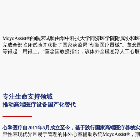
MoyoAssist®的临床试验由华中科技大学同济医学院附
完成全部临床试验并获批了国家药监局“创新医疗器械”。董念
等得起，用得上。”董念国教授指出，该体外全磁悬浮人工心
专注生命支持领域
推动高端医疗设备国产化替代
心擎医疗自2017年5月成立至今，基于践行国家高端医疗器
容性表现优异且易于管理的体外心室辅助系统MoyoAssist®