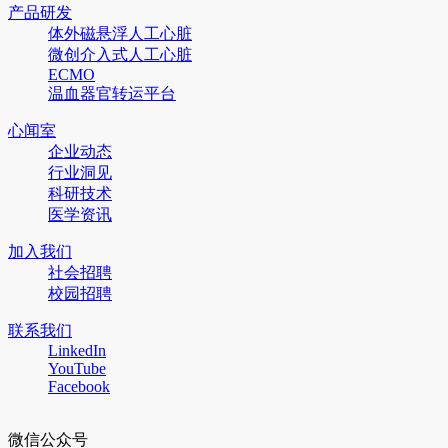
产品研发
体外磁悬浮人工心脏
微创介入式人工心脏
ECMO
温血器官转运平台
心闻室
企业动态
行业洞见
科研技术
医学资讯
加入我们
社会招聘
校园招聘
联系我们
LinkedIn
YouTube
Facebook
微信公众号