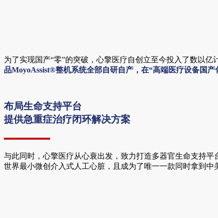
为了实现国产“零”的突破，心擎医疗自创立至今投入了数以
品MoyoAssist®整机系统全部自研自产，在“高端医疗设
布局生命支持平台
提供急重症治疗闭环解决方案
与此同时，心擎医疗从心衰出发，致力打造多器官生命支持平台，
世界最小微创介入式人工心脏，且成为了唯一一款同时拿到中美