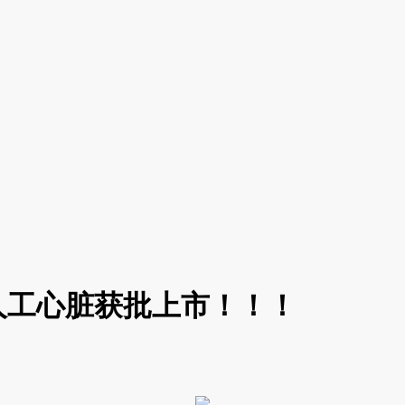
人工心脏获批上市！！！