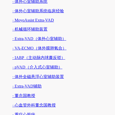
· 体外心室辅助系统
· 体外心室辅助系统临床经验
· MoyoAssist Extra-VAD
· 机械循环辅助装置
· Extra-VAD（体外心室辅助）
· VA-ECMO（体外膜肺氧合）
· IABP（主动脉内球囊反驳）
· pVAD（介入式心室辅助）
· 体外全磁悬浮心室辅助装置
· Extra-VAD辅助
· 董念国教授
· 心血管外科董念国教授
· 重症心脏病