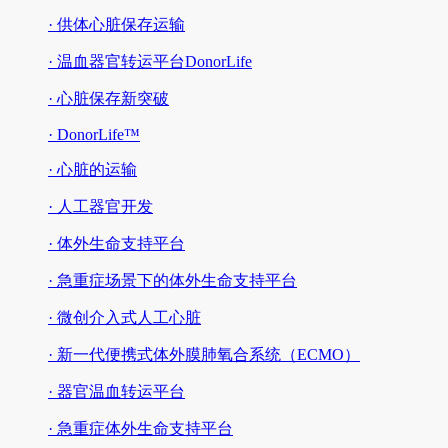
· 供体心脏保存运输
· 温血器官转运平台DonorLife
· 心脏保存新突破
· DonorLife™
· 心脏的运输
· 人工器官开发
· 体外生命支持平台
· 急重症场景下的体外生命支持平台
· 微创介入式人工心脏
· 新一代便携式体外膜肺氧合系统（ECMO）
· 器官温血转运平台
· 急重症体外生命支持平台