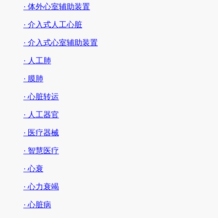
· 体外心室辅助装置
· 介入式人工心脏
· 介入式心室辅助装置
· 人工肺
· 膜肺
· 心脏转运
· 人工器官
· 医疗器械
· 智慧医疗
· 心衰
· 心力衰竭
· 心脏病