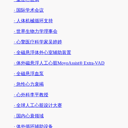
· 国际学术会议
· 人体机械循环支持
· 世界生物力学理事会
· 心擎医疗科学家吴婷婷
· 全磁悬浮体外心室辅助装置
· 体外磁悬浮人工心脏MoyoAssist® Extra-VAD
· 全磁悬浮血泵
· 急性心力衰竭
· 心外科李平教授
· 全球人工心脏设计大赛
· 国内心衰领域
· 体外循环辅助设备