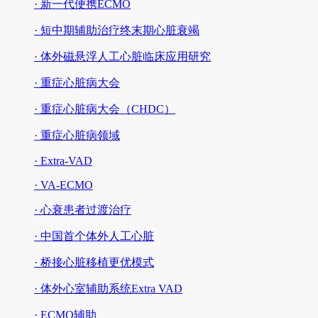
· 新一代便携ECMO
· 短中期辅助治疗终末期心脏衰竭
· 体外磁悬浮人工心脏临床应用研究
· 重症心脏病大会
· 重症心脏病大会（CHDC）
· 重症心脏病领域
· Extra-VAD
· VA-ECMO
· 心衰患者过渡治疗
· 中国首个体外人工心脏
· 桥接心脏移植更优模式
· 体外心室辅助系统Extra VAD
· ECMO辅助