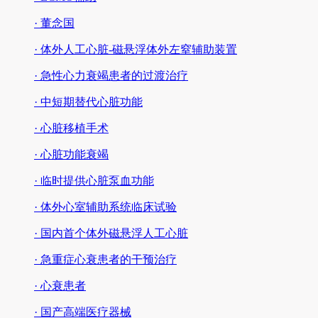
· 董念国
· 体外人工心脏-磁悬浮体外左窒辅助装置
· 急性心力衰竭患者的过渡治疗
· 中短期替代心脏功能
· 心脏移植手术
· 心脏功能衰竭
· 临时提供心脏泵血功能
· 体外心室辅助系统临床试验
· 国内首个体外磁悬浮人工心脏
· 急重症心衰患者的干预治疗
· 心衰患者
· 国产高端医疗器械