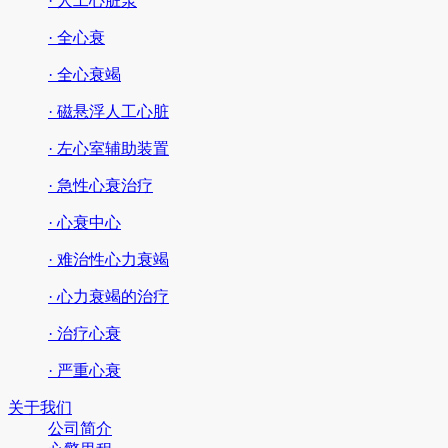
· 人工心脏泵
· 全心衰
· 全心衰竭
· 磁悬浮人工心脏
· 左心室辅助装置
· 急性心衰治疗
· 心衰中心
· 难治性心力衰竭
· 心力衰竭的治疗
· 治疗心衰
· 严重心衰
关于我们
公司简介