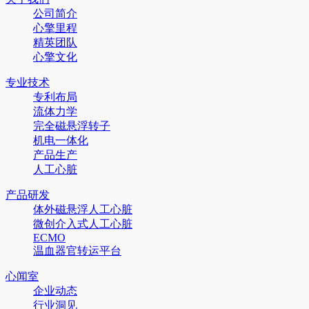
公司简介
心擎里程
精英团队
心擎文化
专业技术
专利布局
流体力学
完全磁悬浮转子
机电一体化
产品生产
人工心脏
产品研发
体外磁悬浮人工心脏
微创介入式人工心脏
ECMO
温血器官转运平台
心闻室
企业动态
行业洞见