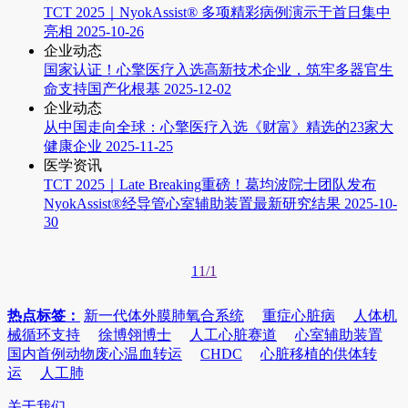
TCT 2025｜NyokAssist® 多项精彩病例演示于首日集中
亮相
2025-10-26
企业动态
国家认证！心擎医疗入选高新技术企业，筑牢多器官生
命支持国产化根基
2025-12-02
企业动态
从中国走向全球：心擎医疗入选《财富》精选的23家大
健康企业
2025-11-25
医学资讯
TCT 2025｜Late Breaking重磅！葛均波院士团队发布
NyokAssist®经导管心室辅助装置最新研究结果
2025-10-
30
1
1/1
热点标签：
新一代体外膜肺氧合系统
重症心脏病
人体机
械循环支持
徐博翎博士
人工心脏赛道
心室辅助装置
国内首例动物废心温血转运
CHDC
心脏移植的供体转
运
人工肺
关于我们