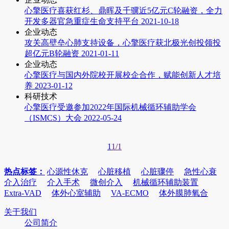
心擎医疗喜获红杉、鼎晖及千骥近5亿元C轮融资，全力
开发多器官急重症生命支持平台
2021-10-18
企业动态
攻关高壁垒心肺支持设备，心擎医疗获北极光创投领投
超亿元B轮融资
2021-01-11
企业动态
心擎医疗与国内外院校开展校企合作，赋能创新人才培
养
2023-01-12
科研技术
心擎医疗受邀参加2022年国际机械循环辅助学会
（ISMCS）大会
2022-05-24
1
1/1
热点标签：
心源性休克
心脏移植
心脏骤停
急性心衰
介入治疗
介入手术
微创介入
机械循环辅助装置
Extra-VAD
体外心室辅助
VA-ECMO
体外膜肺氧合
关于我们
公司简介