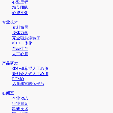
心擎里程
精英团队
心擎文化
专业技术
专利布局
流体力学
完全磁悬浮转子
机电一体化
产品生产
人工心脏
产品研发
体外磁悬浮人工心脏
微创介入式人工心脏
ECMO
温血器官转运平台
心闻室
企业动态
行业洞见
科研技术