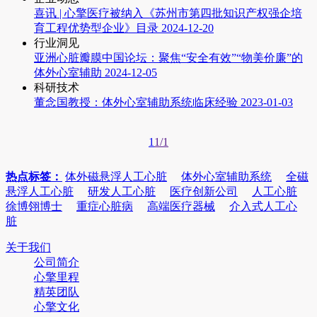
喜讯 | 心擎医疗被纳入《苏州市第四批知识产权强企培
育工程优势型企业》目录
2024-12-20
行业洞见
亚洲心脏瓣膜中国论坛：聚焦“安全有效”“物美价廉”的
体外心室辅助
2024-12-05
科研技术
董念国教授：体外心室辅助系统临床经验
2023-01-03
1
1/1
热点标签：
体外磁悬浮人工心脏
体外心室辅助系统
全磁
悬浮人工心脏
研发人工心脏
医疗创新公司
人工心脏
徐博翎博士
重症心脏病
高端医疗器械
介入式人工心
脏
关于我们
公司简介
心擎里程
精英团队
心擎文化