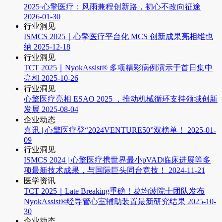
2025·心擎医疗：风雨兼程创新路，初心不改向征途
2026-01-30
行业洞见
ISMCS 2025｜心擎医疗平台化 MCS 创新成果亮相维也
纳
2025-12-18
行业洞见
TCT 2025｜NyokAssist® 多项精彩病例演示于首日集中
亮相
2025-10-26
行业洞见
心擎医疗亮相 ESAO 2025 ，推动机械循环支持领域创新
发展
2025-08-04
企业动态
喜讯 | 心擎医疗登“2024VENTURE50”双榜单！
2025-01-
09
行业洞见
ISMCS 2024 | 心擎医疗携世界最小pVAD临床进展等多
项最新技术成果，与国际巨头同台竞技！
2024-11-21
医学资讯
TCT 2025｜Late Breaking重磅！葛均波院士团队发布
NyokAssist®经导管心室辅助装置最新研究结果
2025-10-
30
企业动态