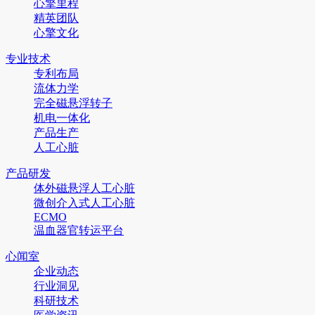
心擎里程
精英团队
心擎文化
专业技术
专利布局
流体力学
完全磁悬浮转子
机电一体化
产品生产
人工心脏
产品研发
体外磁悬浮人工心脏
微创介入式人工心脏
ECMO
温血器官转运平台
心闻室
企业动态
行业洞见
科研技术