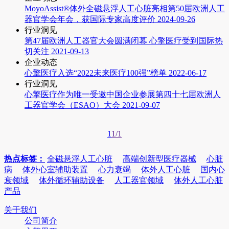
MoyoAssist®体外全磁悬浮人工心脏亮相第50届欧洲人工
器官学会年会，获国际专家高度评价
2024-09-26
行业洞见
第47届欧洲人工器官大会圆满闭幕 心擎医疗受到国际热
切关注
2021-09-13
企业动态
心擎医疗入选“2022未来医疗100强”榜单
2022-06-17
行业洞见
心擎医疗作为唯一受邀中国企业参展第四十七届欧洲人
工器官学会（ESAO）大会
2021-09-07
1
1/1
热点标签：
全磁悬浮人工心脏
高端创新型医疗器械
心脏
病
体外心室辅助装置
心力衰竭
体外人工心脏
国内心
衰领域
体外循环辅助设备
人工器官领域
体外人工心脏
产品
关于我们
公司简介