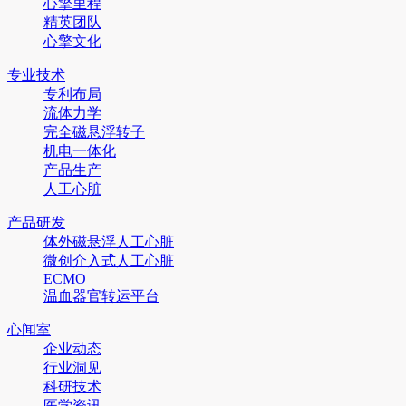
心擎里程
精英团队
心擎文化
专业技术
专利布局
流体力学
完全磁悬浮转子
机电一体化
产品生产
人工心脏
产品研发
体外磁悬浮人工心脏
微创介入式人工心脏
ECMO
温血器官转运平台
心闻室
企业动态
行业洞见
科研技术
医学资讯