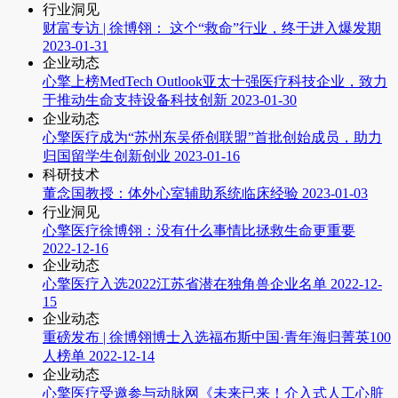
行业洞见
财富专访 | 徐博翎： 这个“救命”行业，终于进入爆发期
2023-01-31
企业动态
心擎上榜MedTech Outlook亚太十强医疗科技企业，致力
于推动生命支持设备科技创新
2023-01-30
企业动态
心擎医疗成为“苏州东吴侨创联盟”首批创始成员，助力
归国留学生创新创业
2023-01-16
科研技术
董念国教授：体外心室辅助系统临床经验
2023-01-03
行业洞见
心擎医疗徐博翎：没有什么事情比拯救生命更重要
2022-12-16
企业动态
心擎医疗入选2022江苏省潜在独角兽企业名单
2022-12-
15
企业动态
重磅发布 | 徐博翎博士入选福布斯中国·青年海归菁英100
人榜单
2022-12-14
企业动态
心擎医疗受邀参与动脉网《未来已来！介入式人工心脏