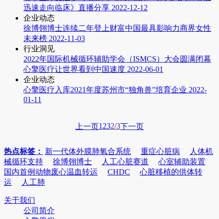
迅速走向临床》直播分享
2022-12-12
企业动态
徐博翎博士连续二年登上财富中国最具影响力商界女性
未来榜
2022-11-03
行业洞见
2022年国际机械循环辅助学会（ISMCS）大会圆满闭幕
心擎医疗让世界看到中国速度
2022-06-01
企业动态
心擎医疗入库2021年度苏州市“独角兽”培育企业
2022-
01-11
1
2
3
2/3
上一页
下一页
热点标签：
新一代体外膜肺氧合系统
重症心脏病
人体机
械循环支持
徐博翎博士
人工心脏赛道
心室辅助装置
国内首例动物废心温血转运
CHDC
心脏移植的供体转
运
人工肺
关于我们
公司简介