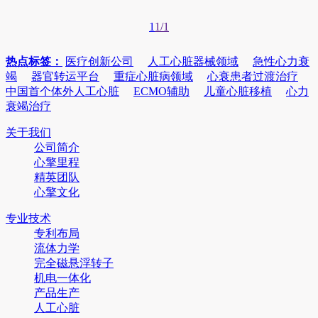
1
1/1
热点标签：
医疗创新公司
人工心脏器械领域
急性心力衰
竭
器官转运平台
重症心脏病领域
心衰患者过渡治疗
中国首个体外人工心脏
ECMO辅助
儿童心脏移植
心力
衰竭治疗
关于我们
公司简介
心擎里程
精英团队
心擎文化
专业技术
专利布局
流体力学
完全磁悬浮转子
机电一体化
产品生产
人工心脏